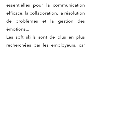
essentielles pour la communication
efficace, la collaboration, la résolution
de problèmes et la gestion des
émotions...
Les soft skills sont de plus en plus
recherchées par les employeurs, car
elles contribuent à la réussite
professionnelle, à la création
d'équipes performantes et à
l'amélioration de la satisfaction au
travail. Elles sont souvent
complémentaires aux compétences
techniques (hard skills) et jouent un
rôle crucial dans le développement
personnel et professionnel.